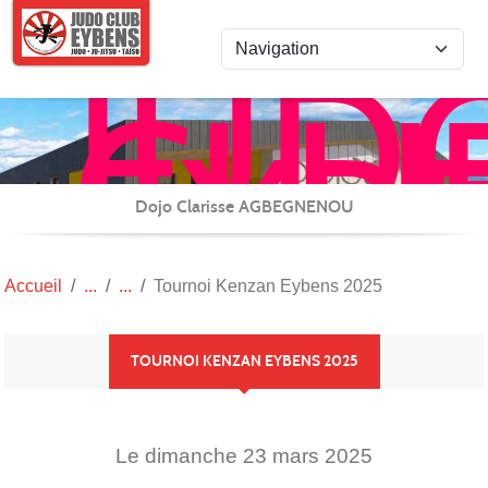
Panneau de gestion des cookies
JUD
CLU
EYB
JU-
JITS
Dojo Clarisse AGBEGNENOU
/
REN
Accueil
Tournoi Kenzan Eybens 2025
et
CAR
TOURNOI KENZAN EYBENS 2025
(TAI
Le
dimanche
23
mars
2025