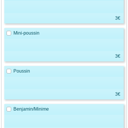
3€
Mini-poussin
3€
Poussin
3€
Benjamin/Minime