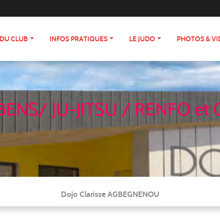
 DU CLUB
INFOS PRATIQUES
LE JUDO
PHOTOS & V
ENS/ JU-JITSU / RENFO et 
Dojo Clarisse AGBEGNENOU