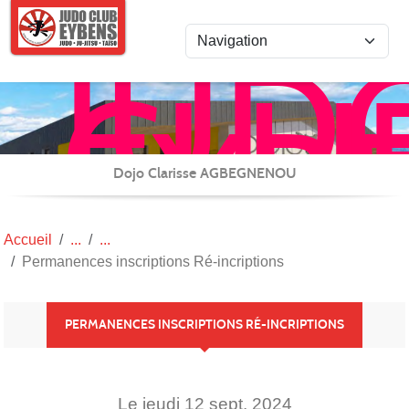
Panneau de gestion des cookies
JUD
CLU
EYB
JU-
JITS
Dojo Clarisse AGBEGNENOU
/
REN
Accueil
et
Permanences inscriptions Ré-incriptions
CAR
(TAI
PERMANENCES INSCRIPTIONS RÉ-INCRIPTIONS
Le
jeudi
12
sept.
2024