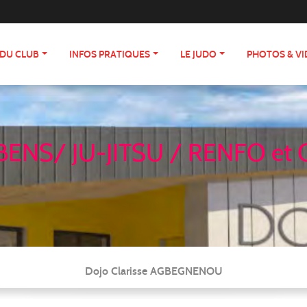
 DU CLUB
INFOS PRATIQUES
LE JUDO
PHOTOS & V
ENS/ JU-JITSU / RENFO et 
Dojo Clarisse AGBEGNENOU