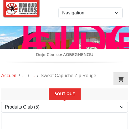
Panneau de gestion des cookies
JUD
CLU
EYB
JU-
JITS
Dojo Clarisse AGBEGNENOU
/
REN
Accueil
Sweat Capuche Zip Rouge
et
CAR
BOUTIQUE
(TAI