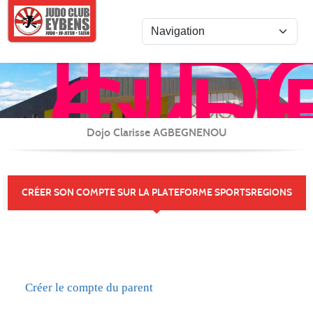
Panneau de gestion des cookies
JUD
CLU
EYB
JU-
JITS
Dojo Clarisse AGBEGNENOU
/
REN
CRÉER SON COMPTE SUR LA PLATEFORME SPORTSREGIONS
et
CAR
(TAI
Créer le compte du parent