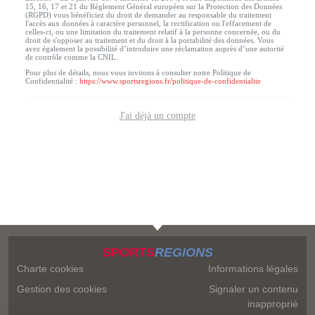
15, 16, 17 et 21 du Règlement Général européen sur la Protection des Données
(RGPD) vous bénéficiez du droit de demander au responsable du traitement
l'accès aux données à caractère personnel, la rectification ou l'effacement de
celles-ci, ou une limitation du traitement relatif à la personne concernée, ou du
droit de s'opposer au traitement et du droit à la portabilité des données. Vous
avez également la possibilité d’introduire une réclamation auprès d’une autorité
de contrôle comme la CNIL.
Pour plus de détails, nous vous invitons à consulter notre Politique de
Confidentialité :
https://www.sportsregions.fr/politique-de-confidentialite
J'ai déjà un compte
SPORTS
REGIONS
Charte cookies
Informations légales
Gestion des cookies
Signaler un contenu
inapproprié